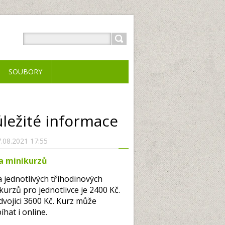
SOUBORY
ležité informace
.08.2021 17:55
a minikurzů
 jednotlivých tříhodinových
kurzů pro jednotlivce je 2400 Kč.
dvojici 3600 Kč. Kurz může
íhat i online.