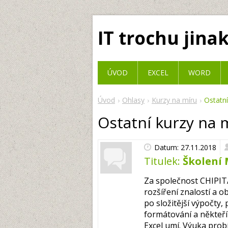
IT trochu jina
ÚVOD
EXCEL
WORD
Úvod
Ohlasy
Kurzy na míru
Ostatní
Ostatní kurzy na 
Datum: 27.11.2018
Titulek:
Školení 
Za společnost CHIPIT
rozšíření znalostí a o
po složitější výpočty,
formátování a někteří 
Excel umí. Výuka prob