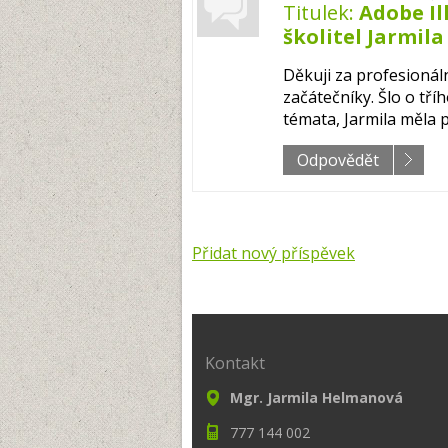
Titulek:
Adobe Il
školitel Jarmil
Děkuji za profesionál
začátečníky. Šlo o tří
témata, Jarmila měla p
Odpovědět
Přidat nový příspěvek
Kontakt
Mgr. Jarmila Helmanová
777 144 002