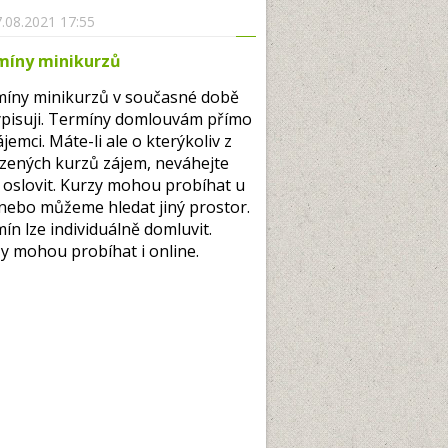
.08.2021 17:55
míny minikurzů
íny minikurzů v současné době
pisuji. Termíny domlouvám přímo
ájemci. Máte-li ale o kterýkoliv z
zených kurzů zájem, neváhejte
oslovit. Kurzy mohou probíhat u
nebo můžeme hledat jiný prostor.
ín lze individuálně domluvit.
y mohou probíhat i online.