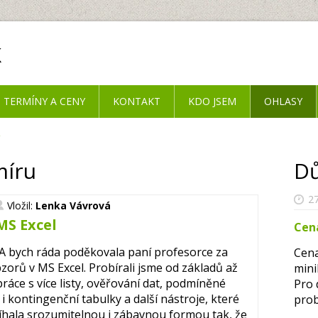
k
TERMÍNY A CENY
KONTAKT
KDO JSEM
OHLASY
míru
Dů
27
Vložil:
Lenka Vávrová
MS Excel
Cen
A bych ráda poděkovala paní profesorce za
Cena
bzorů v MS Excel. Probírali jsme od základů až
mini
 práce s více listy, ověřování dat, podmíněné
Pro 
i kontingenční tabulky a další nástroje, které
prob
íhala srozumitelnou i zábavnou formou tak, že