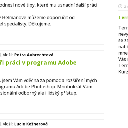
 odnesl nové tipy, které mu usnadní další práci
27
ky Helmanové můžeme doporučit od
Ter
l specialisty. Děkujeme.
Term
nevy
se z
nabí
mne 
Vložil:
Petra Aubrechtová
Vás 
ři práci v programu Adobe
Term
Kurz
, jsem Vám vděčná za pomoc a rozšíření mých
 programu Adobe Photoshop. Mnohokrát Vám
sionální odborný ale i lidský přístup.
Vložil:
Lucie Kožnerová