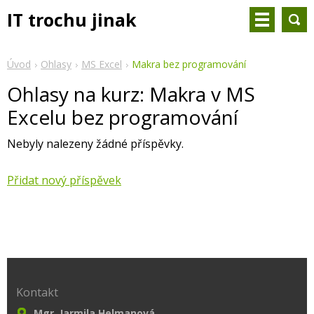
IT trochu jinak
Úvod
Ohlasy
MS Excel
Makra bez programování
Ohlasy na kurz: Makra v MS
Excelu bez programování
Nebyly nalezeny žádné příspěvky.
Přidat nový příspěvek
Kontakt
Mgr. Jarmila Helmanová