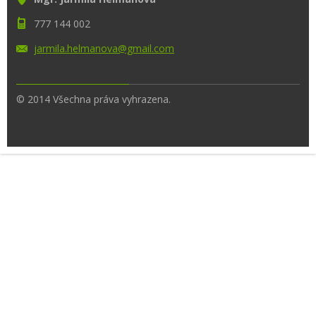
777 144 002
jarmila.
helmanov
a@gmail.
com
© 2014 Všechna práva vyhrazena.