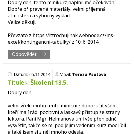
Dobrý den, tento minikurz naplnil mé očekávání.
Dobře připravené materiály, velmi příjemná
atmosféra a výborný výklad.
Velice děkuji.
Převzato z https://ittrochujinak.webnode.cz/ms-
excel/kontingencni-tabulky/ z 10. 6. 2014
Odpovědět
Datum: 05.11.2014
Vložil:
Tereza Psotová
Titulek:
Školení 13.5.
Dobrý den,
velmi vřele mohu tento minikurz doporučit všem,
kteří mají rádi pozitivní a laskavý přístup ze strany
lektora. Paní Mgr. Helmanová umí vše přehledně
vysvětlit, takže se mi pod jejím vedením kurz moc líbil
a také jsem si z něj mnoho odesla.