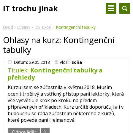
IT trochu jinak
Úvod
Ohlasy
MS Excel
Kontingenční tabulky
Ohlasy na kurz: Kontingenční
tabulky
Datum: 29.05.2018
Vložil:
Soňa
Titulek:
Kontingenční tabulky a
přehledy
Kurzu jsem se zúčastnila v květnu 2018. Musím
ocenit trpělivý a vstřícný přístup paní lektorky, která
vše vysvětluje krok po kroku na předem
připravených příkladech. Kurz určitě doporučuji a i v
budoucnu se ráda zúčastním některého z kurzů,
které povede paní Helmanová.
Odpovědět