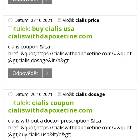
Datum: 07.10.2021
Vložil:
cialis price
Titulek:
buy cialis usa
cialiswithdapoxetine.com
cialis coupon &lt;a
href=&quot;https://cialiswithdapoxetine.com/#&quot
;&gt;cialis dosage&lt;/a&gt;
Odpovědět
Datum: 20.10.2021
Vložil:
cialis dosage
Titulek:
cialis coupon
cialiswithdapoxetine.com
cialis without a doctor prescription &lt;a
href=&quot;https://cialiswithdapoxetine.com/#&quot
;&gt;buy cialis usa&lt;/a&gt;