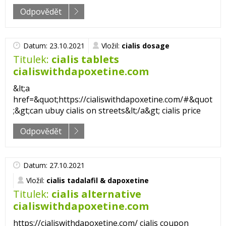
Odpovědět
Datum: 23.10.2021
Vložil:
cialis dosage
Titulek:
cialis tablets
cialiswithdapoxetine.com
&lt;a
href=&quot;https://cialiswithdapoxetine.com/#&quot
;&gt;can ubuy cialis on streets&lt;/a&gt; cialis price
Odpovědět
Datum: 27.10.2021
Vložil:
cialis tadalafil & dapoxetine
Titulek:
cialis alternative
cialiswithdapoxetine.com
https://cialiswithdapoxetine.com/ cialis coupon