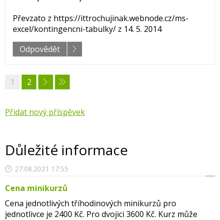
Převzato z https://ittrochujinak.webnode.cz/ms-
excel/kontingencni-tabulky/ z 14. 5. 2014
Odpovědět
1
2
Přidat nový příspěvek
Důležité informace
27.08.2021 17:55
Cena minikurzů
Cena jednotlivých tříhodinových minikurzů pro
jednotlivce je 2400 Kč. Pro dvojici 3600 Kč. Kurz může