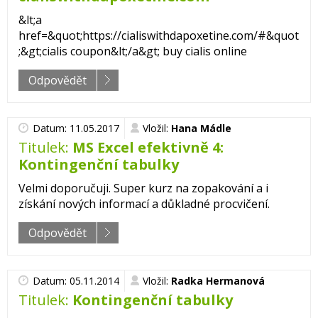
&lt;a
href=&quot;https://cialiswithdapoxetine.com/#&quot
;&gt;cialis coupon&lt;/a&gt; buy cialis online
Odpovědět
Datum: 11.05.2017
Vložil:
Hana Mádle
Titulek:
MS Excel efektivně 4:
Kontingenční tabulky
Velmi doporučuji. Super kurz na zopakování a i
získání nových informací a důkladné procvičení.
Odpovědět
Datum: 05.11.2014
Vložil:
Radka Hermanová
Titulek:
Kontingenční tabulky